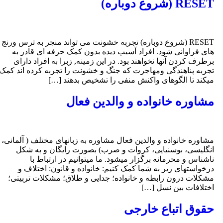
RESE (شروع دوباره)
RESET (شروع دوباره) تجربه خشونت می تواند منجر به ترس ورنج
ای فراوانی شود. افراد آسیب دیده بدون کمک حرفه ای قادر به
رطرف کردن آنها نخواهند بود. در این زمینه, زبرا به افراد دارای
جربه پناهندگی ومهاجرت که جنگ و خشونت را تجربه کرده اند کمک
یکند تا الگوهای واکنش منفی را تشخیص بدهند […]
شاوره خانواده و والدین فعال
شاوره خانواده و والدین فعال مشاوره به زبانهای مختلف ( آلمانی،
نگلیسی، بوسنیایی، کروات و صرب) بصورت رایگان و به شکل
اشناس و محرمانه برگزار میشود. ما میتوانیم در ارتباط با
رخواستهای زیر به شما کمک کنیم: خانواده و قانون: اختلاف و
شکلات درون رابطه و خانواده؛ جدایی و طلاق؛ مشکلات تربیتی؛
ختلافات بین نسل […]
قوق اتباع خارجی