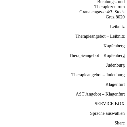
Beratungs- 
Therapiezentr
Granatengasse 4/3. St
8020 
Leibn
Therapieangebot – Leibn
Kapfenbe
Therapieangebot – Kapfenbe
Judenbu
Therapieangebot – Judenb
Klagenf
AST Angebot – Klagenfu
SERVICE B
Sprache auswähl
Sha