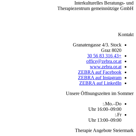
Interkulturelles Beratungs- 
Therapiezentrum gemeinnützige Gm
Konta
Granatengasse 4/3. Stock
8020 Graz
+43 316 83 56 30
office@zebra.or.at
www.zebra.or.at
ZEBRA auf Facebook
ZEBRA auf Instagram
ZEBRA auf LinkedIn
Unsere Öffnungszeiten im Somm
Mo.–Do.:
09:00–16:00 Uhr
Fr.:
09:00–13:00 Uhr
Therapie Angebote Steierm