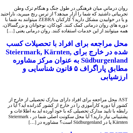
وان درمانیِ میان فرهنگی در طول جنگ و هنگام ترک وطن
جربیاتی داشتید که شما را آزار میدهد؟ از ترس رنج میبرید، ناراحتید
و یا در خوابیدن مشکل دارید؟ کارکنان ZEBRA میتوانند به شما با
وره های روان درمانی کمک کنند. کودکان، نوجوانان و بزرگسالان،
مه میتوانند از این خدمات استفاده کنند. روان درمانی یعنی […]
حل مراجعه برای افراد با تحصیلات کسب
شده در خارج برای Steiermark, Kärnten,
Südburgenland به عنوان مرکز مشاوره
مطابق پاراگراف ۵ قانون شناسایی و
رزشیابی
AST محل مراجعه برای افراد دارای مدارک تحصیلی از خارج از
شور آیا دوره کارآموزی را در خارج از کشور گذرانده اید؟ آیا در
ابطه با تایید مدارک تحصیلی که با خود آورده اید به اطلاعات و
پشتیبانی نیاز دارید؟ آیا محل سکونت اصلی شما در Steiermark ،
Kär یا در Südburgenland است؟ مشاوره در […]