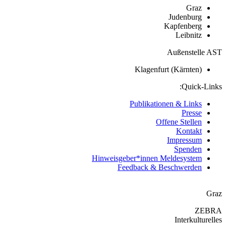
Graz
Judenburg
Kapfenberg
Leibnitz
Außenstelle A
Klagenfurt (Kärnten)
Quick-Lin
Publikationen & Links
Presse
Offene Stellen
Kontakt
Impressum
Spenden
Hinweisgeber*innen Meldesystem
Feedback & Beschwerden
Gr
ZEB
Interkulturel