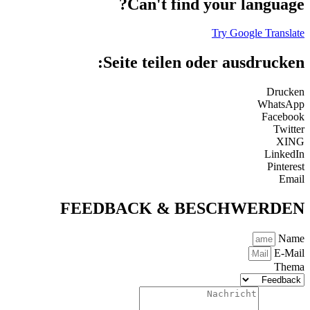
Can't find your languag
Try Google Transl
Seite teilen oder ausdrucke
Druck
WhatsA
Facebo
Twit
XI
Linked
Pinter
Ema
FEEDBACK & BESCHWERDE
Na
E-Ma
The