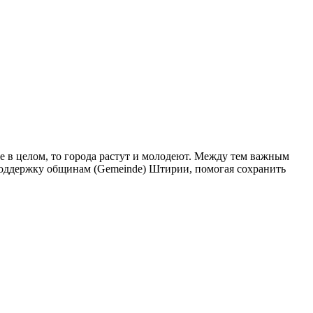
е в целом, то города растут и молодеют. Между тем важным
поддержку общинам (Gemeinde) Штирии, помогая сохранить