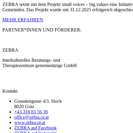
ZEBRA setzte mit dem Projekt small voices – big values eine Initiati
Gemeinden. Das Projekt wurde mit 31.12.2025 erfolgreich abgeschlo
MEHR ERFAHREN
PARTNER*INNEN UND FÖRDERER:
ZEBRA
Interkulturelles Beratungs- und
Therapiezentrum gemeinnützige GmbH
Kontakt
Granatengasse 4/3. Stock
8020 Graz
+43 316 83 56 30
office@zebra.or.at
www.zebra.or.at
ZEBRA auf Facebook