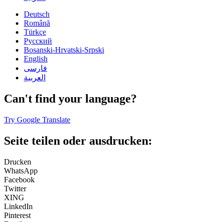
Deutsch
Română
Türkçe
Русский
Bosanski-Hrvatski-Srpski
English
فارسی
العربية
Can't find your language?
Try Google Translate
Seite teilen oder ausdrucken:
Drucken
WhatsApp
Facebook
Twitter
XING
LinkedIn
Pinterest