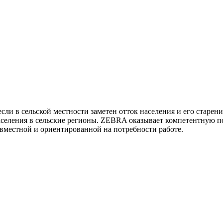
ли в сельской местности заметен отток населения и его старени
населения в сельские регионы. ZEBRA оказывает компетентную 
овместной и ориентированной на потребности работе.