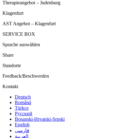
Therapieangebot – Judenburg
Klagenfurt
AST Angebot – Klagenfurt
SERVICE BOX
Sprache auswählen
Share
Standorte
Feedback/Beschwerden
Kontakt
Deutsch
Română
Türkçe
Русский
Bosanski-Hrvatski-Srpski
English
فارسی
العربية