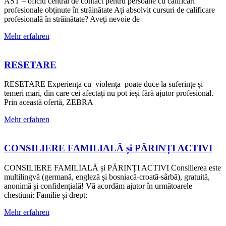
AST – oficiu central de contact pentru persoane cu calificări
profesionale obținute în străinătate Ați absolvit cursuri de calificare
profesională în străinătate? Aveți nevoie de
Mehr erfahren
RESETARE
RESETARE Experiența cu violența poate duce la suferințe și
temeri mari, din care cei afectați nu pot ieși fără ajutor profesional.
Prin această ofertă, ZEBRA
Mehr erfahren
CONSILIERE FAMILIALĂ și PĂRINȚI ACTIVI
CONSILIERE FAMILIALĂ și PĂRINȚI ACTIVI Consilierea este
multilingvă (germană, engleză și bosniacă-croată-sârbă), gratuită,
anonimă și confidențială! Vă acordăm ajutor în următoarele
chestiuni: Familie și drept:
Mehr erfahren