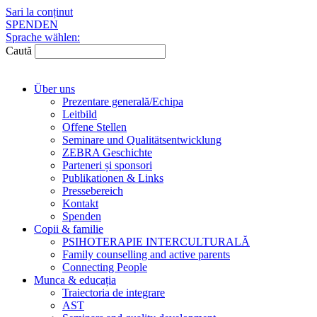
Sari la conținut
SPENDEN
Sprache wählen:
Caută
Über uns
Prezentare generală/Echipa
Leitbild
Offene Stellen
Seminare und Qualitätsentwicklung
ZEBRA Geschichte
Parteneri și sponsori
Publikationen & Links
Pressebereich
Kontakt
Spenden
Copii & familie
PSIHOTERAPIE INTERCULTURALĂ
Family counselling and active parents
Connecting People
Munca & educația
Traiectoria de integrare
AST