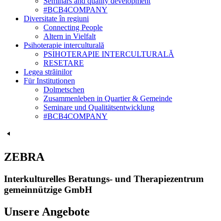
Seminars and quality development
#BCB4COMPANY
Diversitate în regiuni
Connecting People
Altern in Vielfalt
Psihoterapie interculturală
PSIHOTERAPIE INTERCULTURALĂ
RESETARE
Legea străinilor
Für Institutionen
Dolmetschen
Zusammenleben in Quartier & Gemeinde
Seminare und Qualitätsentwicklung
#BCB4COMPANY
ZEBRA
Interkulturelles Beratungs- und Therapiezentrum
gemeinnützige GmbH
Unsere Angebote