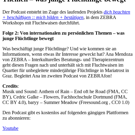
Der Podcast entsteht im Zuge des laufenden Projekts
dich beachten
+ beschäftigen :: mich bilden + bestätigen
, in dem ZEBRA
Workshops mit Fluchtwaisen durchführt.
Folge 2: Von internationalen zu persönlichen Themen – was
junge Flüchtlinge bewegt
Was beschäftigt junge Flüchtlinge? Und wie kommen sie an
Informationen, wenn etwas ihr Interesse geweckt hat? Ana Mendoza
von ZEBRA – Interkulturelles Beratungs- und Therapiezentrum
geht diesen Fragen nach und unterhält sich mit Fluchtwaisen im
Quartier für unbegleitete minderjährige Flüchtlinge in Mariatrost in
Graz. Begleitet Ana im zweiten Podcast von ZEBRAfon!
Credits
:
Musik und Sound: Anthem of Rain – End oft he Road (FMA, CC
BY), Cedric Galke – Flowers, Fachhochschule Dortmund (FMA,
CC BY 4.0), baryy – Summer Meadow (Freesound.org , CC0 1.0)
Den Podcast gibt es kostenlos auf folgenden gängigen Plattformen
zu abonnieren:
Youtube