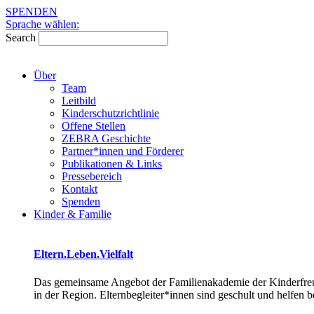
Skip
SPENDEN
to
Sprache wählen:
content
Search
Über
Team
Leitbild
Kinderschutzrichtlinie
Offene Stellen
ZEBRA Geschichte
Partner*innen und Förderer
Publikationen & Links
Pressebereich
Kontakt
Spenden
Kinder & Familie
Eltern.Leben.Vielfalt
Das gemeinsame Angebot der Familienakademie der Kinderfreu
in der Region. Elternbegleiter*innen sind geschult und helfen 